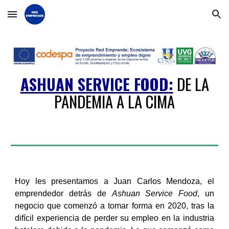
Skip to main content
Skip to navigation
ASHUAN SERVICE FOOD
:
DE LA
PANDEMIA A LA CIMA
Hoy les presentamos a Juan Carlos Mendoza, el
emprendedor detrás de
Ashuan Service Food
, un
negocio que comenzó a tomar forma en 2020, tras la
difícil experiencia de perder su empleo en la industria